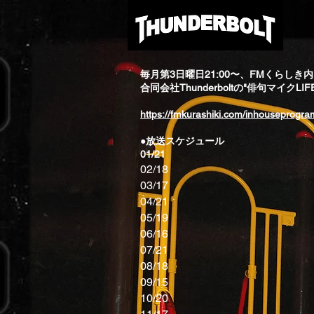
毎月第3日曜日21:00〜、FMくらしき
合同会社Thunderboltの"俳句マイクLI
https://fmkurashiki.com/inhouseprogra
●放送スケジュール
01/21
02/18
03/17
04/21
05/19
06/16
07/21
08/18
09/15
10/20