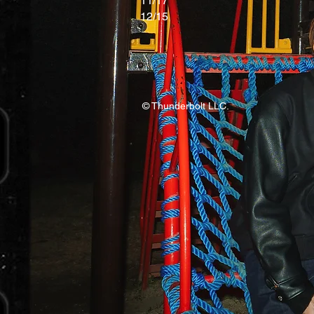
11/17
​12/15
© Thunderbolt LLC.