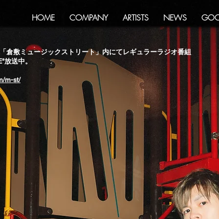
HOME
COMPANY
ARTISTS
NEWS
GOO
内「
倉敷ミュージックストリート」内にてレギュラーラジオ番組
FE"放送中。
m/m-st/