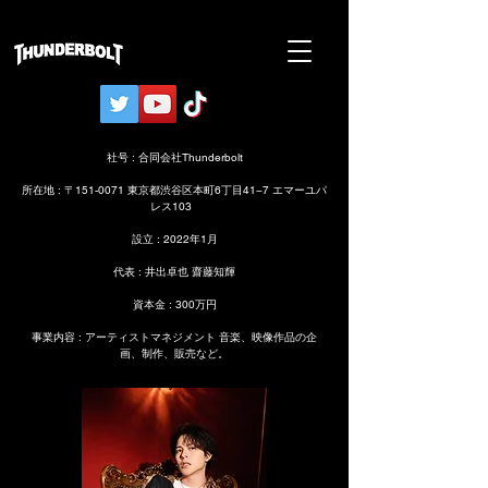
​社号 : 合同会社Thunderbolt
​所在地 : 〒151-0071 東京都渋谷区本町6丁目41−7 エマーユパ
レス103
​​​設立 : 2022年1月
​​代表 : 井出卓也 齋藤知輝
​資本金 : 300万円
​事業内容 : アーティストマネジメント​ 音楽、映像作品の企
画、制作、販売など。